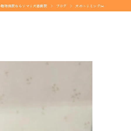
の動物病院ならソマリ犬猫病院
ブログ
犬のトリミング✂️