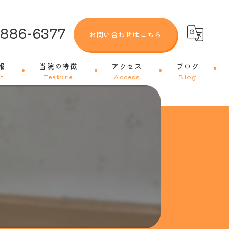
-886-6377
お問い合わせはこちら
報
当院の特徴
アクセス
ブログ
t
Feature
Access
Blog
犬
猫
トリミング
ワクチン
皮膚科