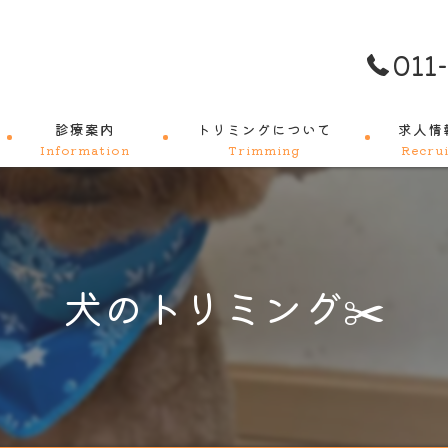
011
診療案内
トリミングについて
求人情
Information
Trimming
Recrui
料金メニュー
犬のトリミング✂️