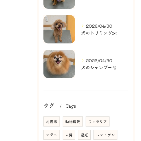
2026/04/30
犬のトリミング✂️
2026/04/30
犬のシャンプー🫧
タグ
Tags
札幌市
動物病院
フィラリア
マダニ
去勢
避妊
レントゲン