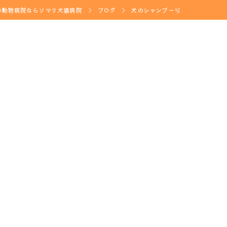
の動物病院ならソマリ犬猫病院
ブログ
犬のシャンプー🫧