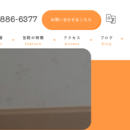
-886-6377
お問い合わせはこちら
報
当院の特徴
アクセス
ブログ
t
Feature
Access
Blog
犬
猫
トリミング
ワクチン
皮膚科