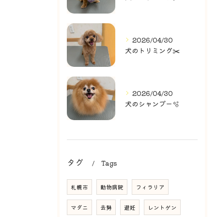
2026/04/30
犬のトリミング✂️
2026/04/30
犬のシャンプー🫧
タグ
Tags
札幌市
動物病院
フィラリア
マダニ
去勢
避妊
レントゲン