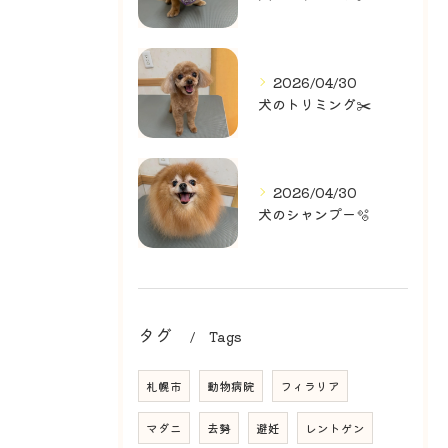
2026/04/30
犬のトリミング✂️
2026/04/30
犬のシャンプー🫧
タグ
Tags
札幌市
動物病院
フィラリア
マダニ
去勢
避妊
レントゲン