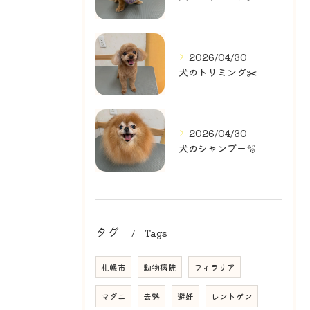
2026/04/30
犬のトリミング✂️
2026/04/30
犬のシャンプー🫧
タグ
Tags
札幌市
動物病院
フィラリア
マダニ
去勢
避妊
レントゲン