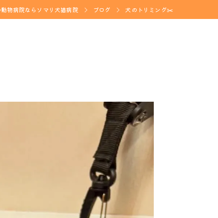
の動物病院ならソマリ犬猫病院
ブログ
犬のトリミング✂️