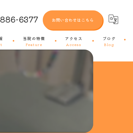
-886-6377
お問い合わせはこちら
報
当院の特徴
アクセス
ブログ
t
Feature
Access
Blog
犬
猫
トリミング
ワクチン
皮膚科