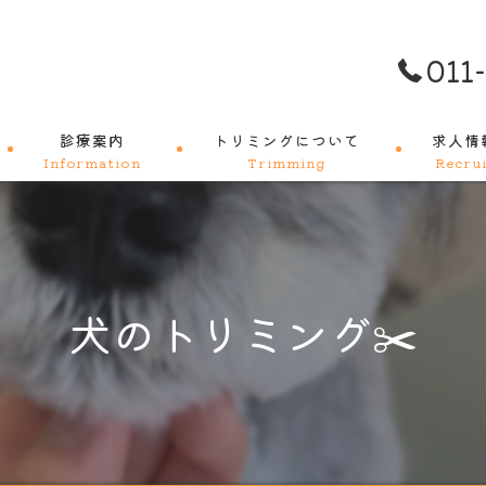
011
診療案内
トリミングについて
求人情
Information
Trimming
Recrui
料金メニュー
犬のトリミング✂️