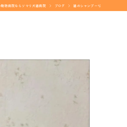
の動物病院ならソマリ犬猫病院
ブログ
猫のシャンプー🫧