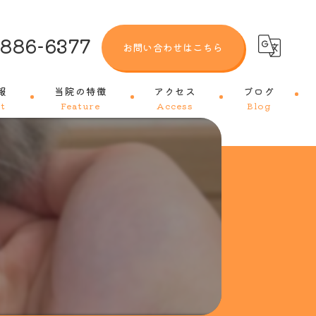
-886-6377
お問い合わせはこちら
報
当院の特徴
アクセス
ブログ
t
Feature
Access
Blog
犬
猫
トリミング
ワクチン
皮膚科