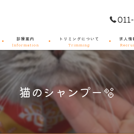
011
診療案内
トリミングについて
求人情
Information
Trimming
Recrui
料金メニュー
猫のシャンプー🫧