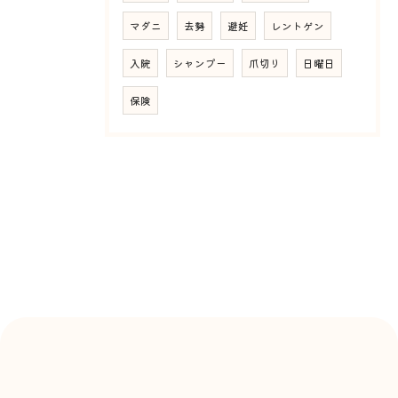
マダニ
去勢
避妊
レントゲン
入院
シャンプー
爪切り
日曜日
保険