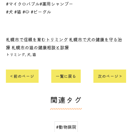
#マイクロバブル#薬用シャンプー
#犬 #猫 #🐶 #ビーグル
札幌市で信頼を育むトリミング
札幌市で犬の健康を守る治
療
札幌市の猫の健康相談と診療
トリミング
犬
猫
< 前のページ
一覧に戻る
次のページ >
関連タグ
#動物病院