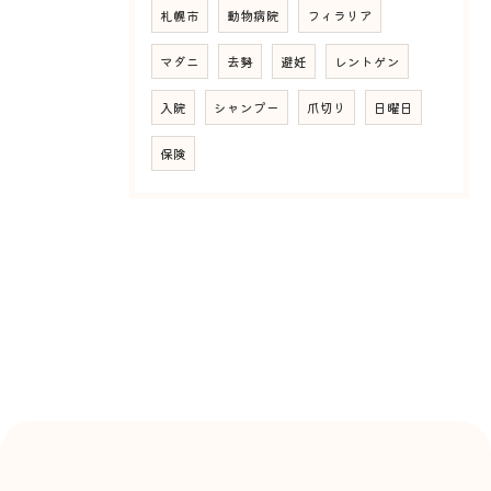
札幌市
動物病院
フィラリア
マダニ
去勢
避妊
レントゲン
入院
シャンプー
爪切り
日曜日
保険