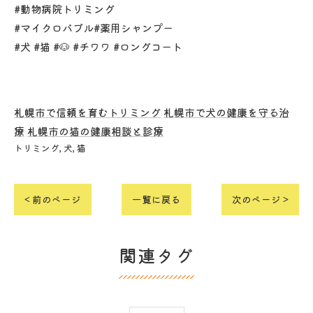
#動物病院トリミング
#マイクロバブル#薬用シャンプー
#犬 #猫 #🐶 #チワワ #ロングコート
札幌市で信頼を育むトリミング
札幌市で犬の健康を守る治
療
札幌市の猫の健康相談と診療
トリミング
犬
猫
< 前のページ
一覧に戻る
次のページ >
関連タグ