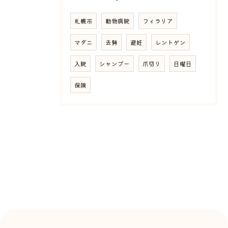
札幌市
動物病院
フィラリア
マダニ
去勢
避妊
レントゲン
入院
シャンプー
爪切り
日曜日
保険