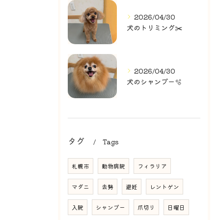
2026/04/30
犬のトリミング✂️
2026/04/30
犬のシャンプー🫧
タグ
Tags
札幌市
動物病院
フィラリア
マダニ
去勢
避妊
レントゲン
入院
シャンプー
爪切り
日曜日