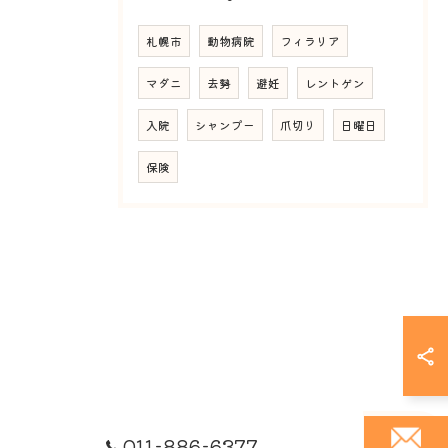
札幌市
動物病院
フィラリア
マダニ
去勢
避妊
レントゲン
入院
シャンプー
爪切り
日曜日
保険
011-886-6377