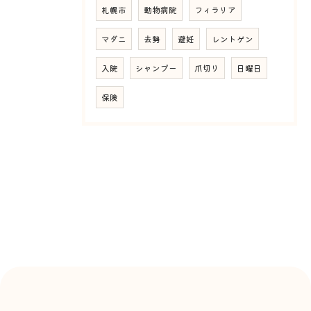
札幌市
動物病院
フィラリア
マダニ
去勢
避妊
レントゲン
入院
シャンプー
爪切り
日曜日
保険