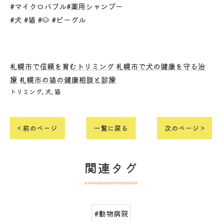
#マイクロバブル#薬用シャンプー
#犬 #猫 #🐶 #ビーグル
札幌市で信頼を育むトリミング
札幌市で犬の健康を守る治
療
札幌市の猫の健康相談と診療
トリミング
犬
猫
< 前のページ
一覧に戻る
次のページ >
関連タグ
#動物病院