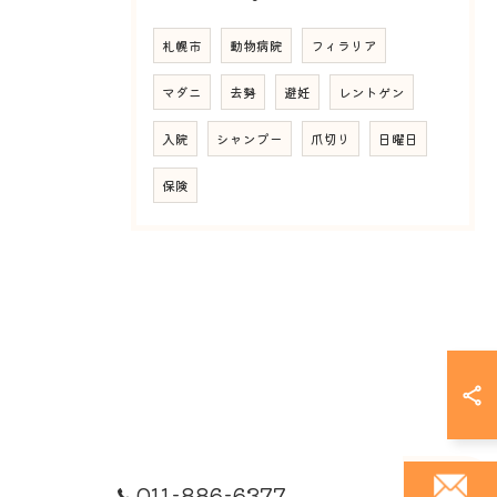
札幌市
動物病院
フィラリア
マダニ
去勢
避妊
レントゲン
入院
シャンプー
爪切り
日曜日
保険
011-886-6377