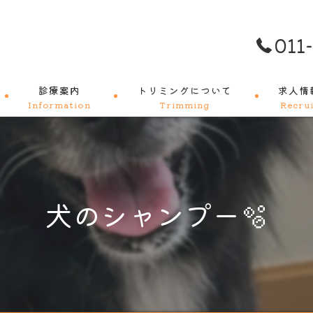
011
診療案内
トリミングについて
求人情
Information
Trimming
Recrui
料金メニュー
犬のシャンプー🫧