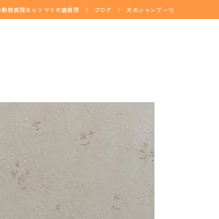
の動物病院ならソマリ犬猫病院
ブログ
犬のシャンプー🫧