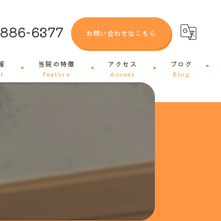
-886-6377
お問い合わせはこちら
報
当院の特徴
アクセス
ブログ
t
Feature
Access
Blog
犬
猫
トリミング
ワクチン
皮膚科