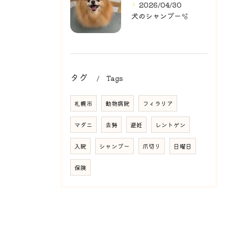
2026/04/30
犬のシャンプー🫧
タグ
Tags
札幌市
動物病院
フィラリア
マダニ
去勢
避妊
レントゲン
入院
シャンプー
爪切り
日曜日
保険