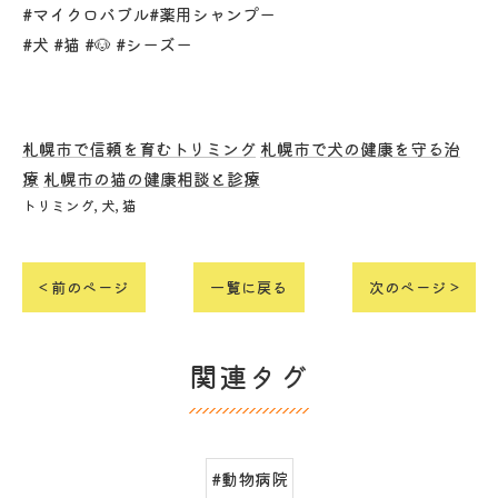
#マイクロバブル#薬用シャンプー
#犬 #猫 #🐶 #シーズー
札幌市で信頼を育むトリミング
札幌市で犬の健康を守る治
療
札幌市の猫の健康相談と診療
トリミング
犬
猫
< 前のページ
一覧に戻る
次のページ >
関連タグ
#動物病院