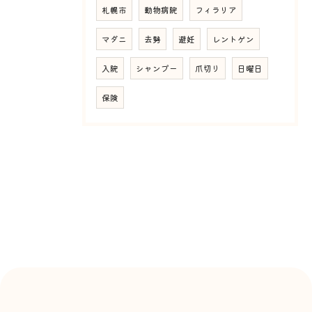
札幌市
動物病院
フィラリア
マダニ
去勢
避妊
レントゲン
入院
シャンプー
爪切り
日曜日
保険