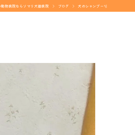
の動物病院ならソマリ犬猫病院
ブログ
犬のシャンプー🫧