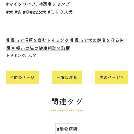
#マイクロバブル#薬用シャンプー
#犬 #猫 #🐶#mix犬 #ミックス犬
札幌市で信頼を育むトリミング
札幌市で犬の健康を守る治
療
札幌市の猫の健康相談と診療
トリミング
犬
猫
< 前のページ
一覧に戻る
次のページ >
関連タグ
#動物病院