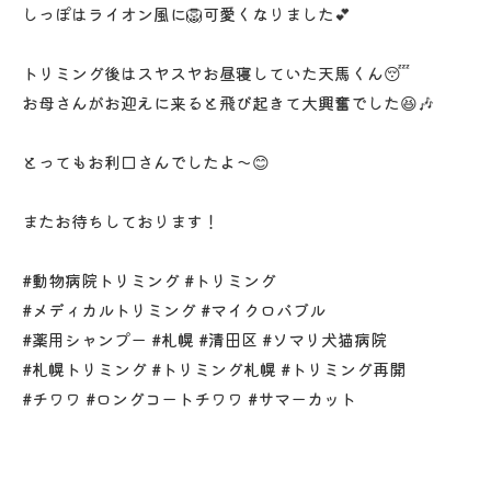
しっぽはライオン風に🦁可愛くなりました💕
トリミング後はスヤスヤお昼寝していた天馬くん😴
お母さんがお迎えに来ると飛び起きて大興奮でした😆🎶
とってもお利口さんでしたよ〜😊
またお待ちしております！
#動物病院トリミング #トリミング
#メディカルトリミング #マイクロバブル
#薬用シャンプー #札幌 #清田区 #ソマリ犬猫病院
#札幌トリミング #トリミング札幌 #トリミング再開
#チワワ #ロングコートチワワ #サマーカット