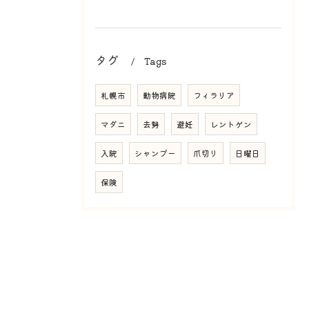
タグ
Tags
札幌市
動物病院
フィラリア
マダニ
去勢
避妊
レントゲン
入院
シャンプー
爪切り
日曜日
保険