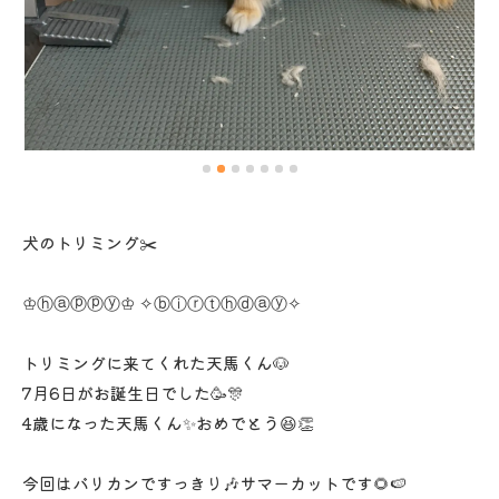
犬のトリミング✂️
♔ⓗⓐⓟⓟⓨ♔ ✧ⓑⓘⓡⓣⓗⓓⓐⓨ✧
トリミングに来てくれた天馬くん🐶
7月6日がお誕生日でした🥳🎊
4歳になった天馬くん✨おめでとう😆👏
今回はバリカンですっきり🎶サマーカットです🌻🍉