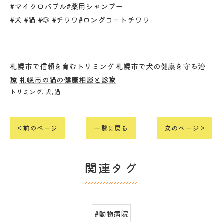
#マイクロバブル#薬用シャンプー
#犬 #猫 #🐶 #チワワ#ロングコートチワワ
札幌市で信頼を育むトリミング
札幌市で犬の健康を守る治
療
札幌市の猫の健康相談と診療
トリミング
犬
猫
< 前のページ
一覧に戻る
次のページ >
関連タグ
#動物病院