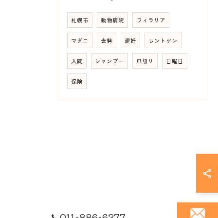
札幌市
動物病院
フィラリア
マダニ
去勢
避妊
レントゲン
入院
シャンプー
爪切り
日曜日
保険
011-886-6377