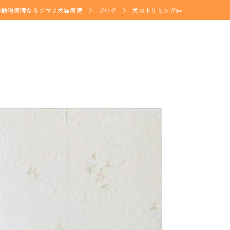
の動物病院ならソマリ犬猫病院
ブログ
犬のトリミング✂️