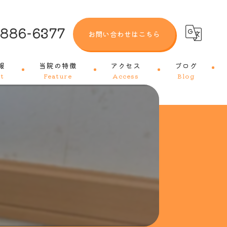
-886-6377
お問い合わせはこちら
報
当院の特徴
アクセス
ブログ
t
Feature
Access
Blog
犬
猫
トリミング
ワクチン
皮膚科