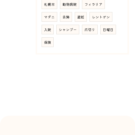
札幌市
動物病院
フィラリア
マダニ
去勢
避妊
レントゲン
入院
シャンプー
爪切り
日曜日
保険