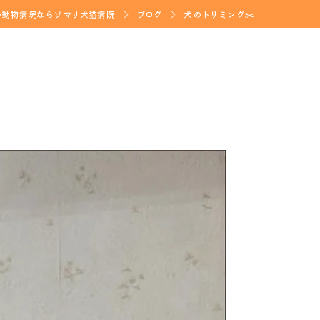
の動物病院ならソマリ犬猫病院
ブログ
犬のトリミング✂️