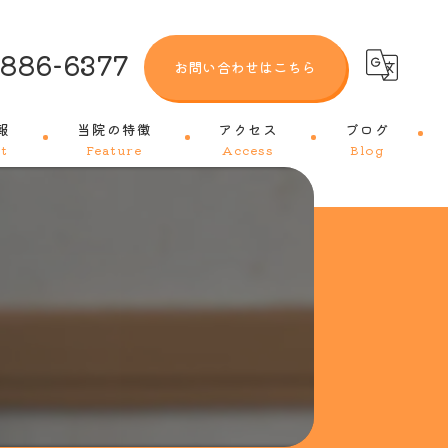
-886-6377
お問い合わせはこちら
報
当院の特徴
アクセス
ブログ
t
Feature
Access
Blog
犬
猫
トリミング
ワクチン
皮膚科