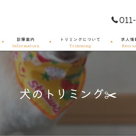
011
診療案内
トリミングについて
求人情
Information
Trimming
Recrui
料金メニュー
犬のトリミング✂️