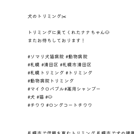
犬のトリミング✂️
トリミングに来てくれたナナちゃん🐶
またお待ちしております！
#ソマリ犬猫病院 #動物病院
#札幌 #清田区 #札幌市清田区
#札幌トリミング #トリミング
#動物病院トリミング
#マイクロバブル#薬用シャンプー
#犬 #猫 #🐶
#チワワ #ロングコートチワワ
札幌市で信頼を育むトリミング
札幌市で犬の健