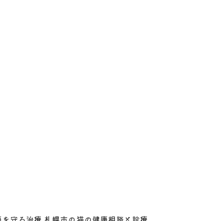
康を守る治療
札幌市の猫の健康相談と診療