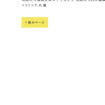
トリミング
犬
猫
< 前のページ