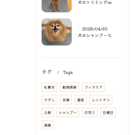
犬のトリミング✂️
2026/04/30
犬のシャンプー🫧
タグ
Tags
札幌市
動物病院
フィラリア
マダニ
去勢
避妊
レントゲン
入院
シャンプー
爪切り
日曜日
保険