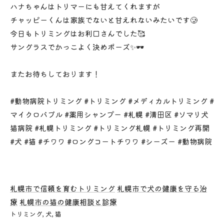
ハナちゃんはトリマーにも甘えてくれますが
チャッピーくんは家族でないと甘えれないみたいです🥲
今日もトリミングはお利口さんでした🥰
サングラスでかっこよく決めポーズ✨️🕶
またお待ちしております！
#動物病院トリミング #トリミング #メディカルトリミング #
マイクロバブル #薬用シャンプー #札幌 #清田区 #ソマリ犬
猫病院 #札幌トリミング #トリミング札幌 #トリミング再開
#犬 #猫 #チワワ #ロングコートチワワ #シーズー #動物病院
札幌市で信頼を育むトリミング
札幌市で犬の健康を守る治
療
札幌市の猫の健康相談と診療
トリミング
犬
猫