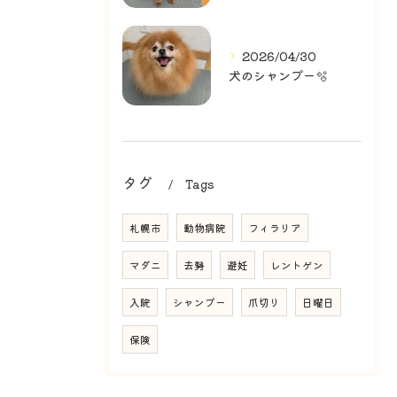
2026/04/30
犬のシャンプー🫧
タグ
Tags
札幌市
動物病院
フィラリア
マダニ
去勢
避妊
レントゲン
入院
シャンプー
爪切り
日曜日
保険