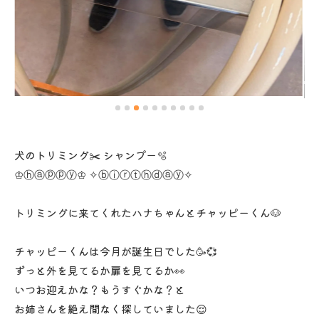
犬のトリミング✂️ シャンプー🫧
♔ⓗⓐⓟⓟⓨ♔ ✧ⓑⓘⓡⓣⓗⓓⓐⓨ✧
トリミングに来てくれたハナちゃんとチャッピーくん🐶
チャッピーくんは今月が誕生日でした🥳💞
ずっと外を見てるか扉を見てるか👀
いつお迎えかな？もうすぐかな？と
お姉さんを絶え間なく探していました😌