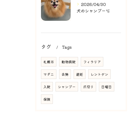
2026/04/30
犬のシャンプー🫧
タグ
Tags
札幌市
動物病院
フィラリア
マダニ
去勢
避妊
レントゲン
入院
シャンプー
爪切り
日曜日
保険