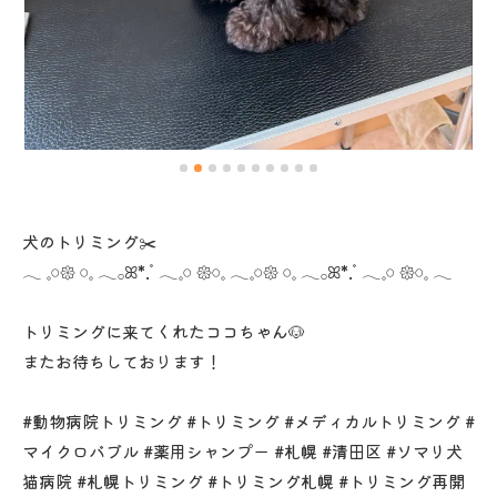
犬のトリミング✂️
𓂃 𓈒𓏸𑁍‬ 𓏸𓈒‬‬ 𓂃𓂂ꕤ*.ﾟ𓂃𓈒𓏸 𑁍‬𓏸𓈒‬‬ 𓂃𓈒𓏸𑁍‬ 𓏸𓈒‬‬ 𓂃𓂂ꕤ*.ﾟ𓂃𓈒𓏸 𑁍‬𓏸𓈒‬‬ 𓂃
トリミングに来てくれたココちゃん🐶
またお待ちしております！
#動物病院トリミング #トリミング #メディカルトリミング #
マイクロバブル #薬用シャンプー #札幌 #清田区 #ソマリ犬
猫病院 #札幌トリミング #トリミング札幌 #トリミング再開