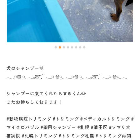
犬のシャンプー🫧
𓂃 𓈒𓏸𑁍‬ 𓏸𓈒‬‬ 𓂃𓂂ꕤ*.ﾟ𓂃𓈒𓏸 𑁍‬𓏸𓈒‬‬ 𓂃𓈒𓏸𑁍‬ 𓏸𓈒‬‬ 𓂃𓂂ꕤ*.ﾟ𓂃𓈒𓏸 𑁍‬𓏸𓈒‬‬ 𓂃
シャンプーに来てくれたちまきくん🐶
またお待ちしております！
#動物病院トリミング #トリミング #メディカルトリミング #
マイクロバブル #薬用シャンプー #札幌 #清田区 #ソマリ犬
猫病院 #札幌トリミング #トリミング札幌 #トリミング再開