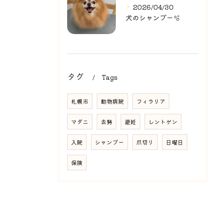
2026/04/30
犬のシャンプー🫧
タグ
Tags
札幌市
動物病院
フィラリア
マダニ
去勢
避妊
レントゲン
入院
シャンプー
爪切り
日曜日
保険