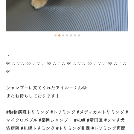
・
୨୧ ∴∵∴ ୨୧ ∴∵∴ ୨୧ ∴∵∴ ୨୧ ∴∵∴ ୨୧ ∴∵∴ ୨୧ ∴∵∴
୨୧
シャンプーに来てくれたアイルーくん🐶
またお待ちしております！
#動物病院トリミング #トリミング #メディカルトリミング #
マイクロバブル #薬用シャンプー #札幌 #清田区 #ソマリ犬
猫病院 #札幌トリミング #トリミング札幌 #トリミング再開