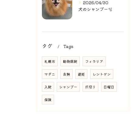
2026/04/30
犬のシャンプー🫧
タグ
Tags
札幌市
動物病院
フィラリア
マダニ
去勢
避妊
レントゲン
入院
シャンプー
爪切り
日曜日
保険