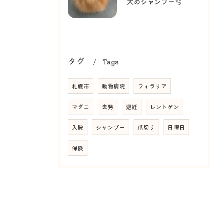
犬のシャンプー🫧
タグ
Tags
札幌市
動物病院
フィラリア
マダニ
去勢
避妊
レントゲン
入院
シャンプー
爪切り
日曜日
保険