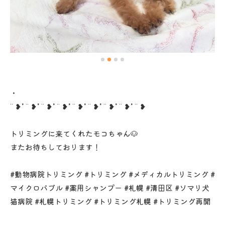
・
¨ ❥˚ ¨ ❥˚ ¨ ❥˚ ¨ ❥˚ ¨ ❥˚ ¨ ❥˚ ¨ ❥˚ ¨ ❥˚ ¨ ❥
トリミングに来てくれたモコちゃん🐶
またお待ちしております！
#動物病院トリミング #トリミング #メディカルトリミング #
マイクロバブル #薬用シャンプー #札幌 #清田区 #ソマリ犬
猫病院 #札幌トリミング #トリミング札幌 #トリミング再開